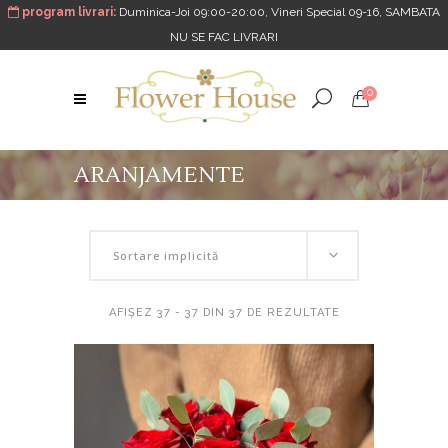
program livrari:
Duminica-Joi 09:00-20:00, Vineri Special 09-16, SAMBATA
NU SE FAC LIVRARI
0
ARANJAMENTE
Sortare implicită
AFIȘEZ 37 - 37 DIN 37 DE REZULTATE