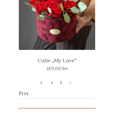
Cutie „my Love”
205,00
lei
4
1
2
3
Preț