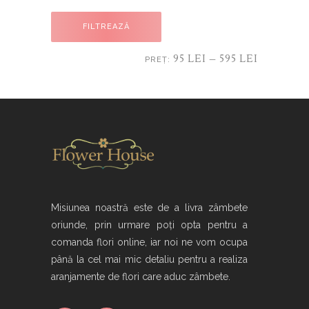
Preț
Preț
FILTREAZĂ
minim
maxim
95 LEI
595 LEI
PREȚ:
—
Misiunea noastră este de a livra zâmbete
oriunde, prin urmare poți opta pentru a
comanda flori online, iar noi ne vom ocupa
până la cel mai mic detaliu pentru a realiza
aranjamente de flori care aduc zâmbete.