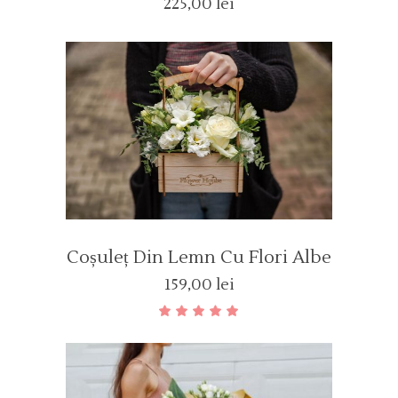
225,00
lei
Coșuleț Din Lemn Cu Flori Albe
159,00
lei
Evaluat
la
5.00
din 5