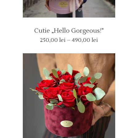
Cutie „Hello Gorgeous!”
Interval
250,00
lei
–
490,00
lei
de
prețuri:
250,00 lei
până
la
490,00 lei