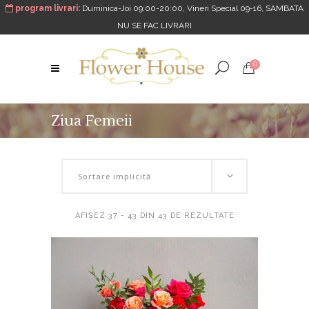
program livrari:
Duminica-Joi 09:00-20:00, Vineri Special 09-16, SAMBATA
NU SE FAC LIVRARI
0
Ziua Femeii
Sortare implicită
AFIȘEZ 37 - 43 DIN 43 DE REZULTATE