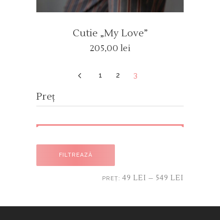
Cutie „my Love”
205,00
lei
4
1
2
3
Preț
Preț
Preț
FILTREAZĂ
minim
maxim
49 LEI
549 LEI
PREȚ:
—