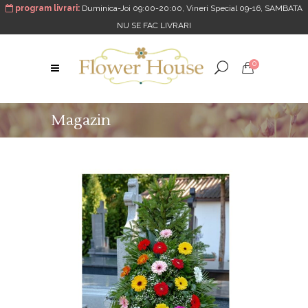
program livrari:
Duminica-Joi 09:00-20:00, Vineri Special 09-16, SAMBATA
NU SE FAC LIVRARI
0
Magazin