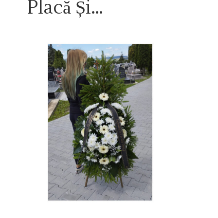
Placă Și…