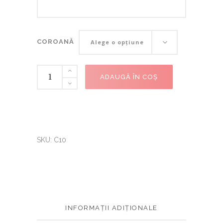
COROANĂ
COROANĂ
Alege o opțiune
ADAUGĂ ÎN COȘ
SKU:
C10
INFORMAȚII ADIȚIONALE