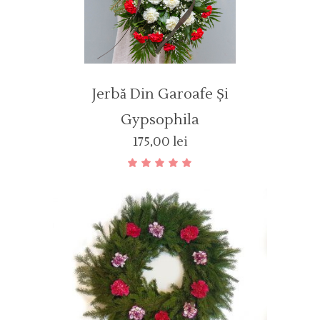
Jerbă Din Garoafe Și
Gypsophila
175,00
lei
Evaluat
la
5.00
din 5