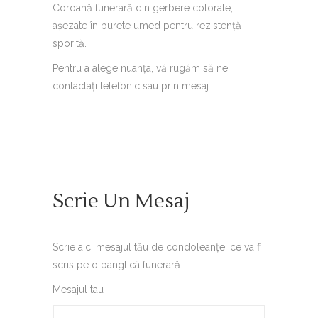
of
Coroană funerară din gerbere colorate,
based
on
așezate în burete umed pentru rezistență
customer
ratings
sporită.
Pentru a alege nuanța, vă rugăm să ne
contactați telefonic sau prin mesaj.
Scrie Un Mesaj
Scrie aici mesajul tău de condoleanțe, ce va fi
scris pe o panglicâ funerară
Mesajul tau