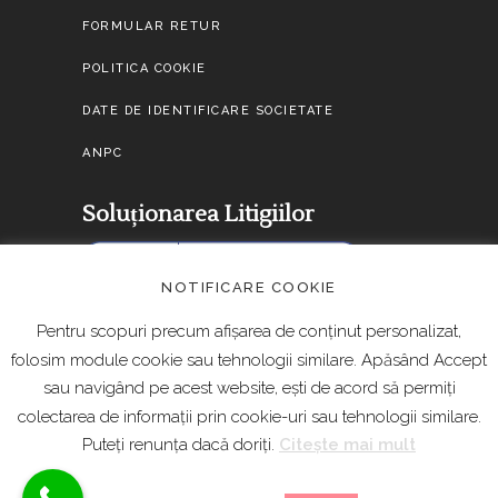
FORMULAR RETUR
POLITICA COOKIE
DATE DE IDENTIFICARE SOCIETATE
ANPC
Soluționarea Litigiilor
NOTIFICARE COOKIE
Pentru scopuri precum afișarea de conținut personalizat,
folosim module cookie sau tehnologii similare. Apăsând Accept
sau navigând pe acest website, ești de acord să permiți
colectarea de informații prin cookie-uri sau tehnologii similare.
Puteți renunța dacă doriți.
Citește mai mult
Copyright 2020 @Flower House