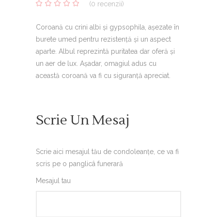
(
0
recenzii)
0
5
0
out
of
Coroană cu crini albi și gypsophila, așezate în
based
on
burete umed pentru rezistență și un aspect
customer
ratings
aparte. Albul reprezintă puritatea dar oferă și
un aer de lux. Așadar, omagiul adus cu
această coroană va fi cu siguranță apreciat.
Scrie Un Mesaj
Scrie aici mesajul tău de condoleanțe, ce va fi
scris pe o panglicâ funerară
Mesajul tau