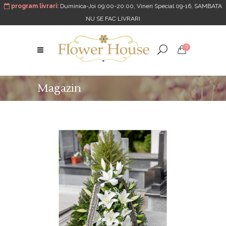
program livrari:
Duminica-Joi 09:00-20:00, Vineri Special 09-16, SAMBATA
NU SE FAC LIVRARI
0
Magazin