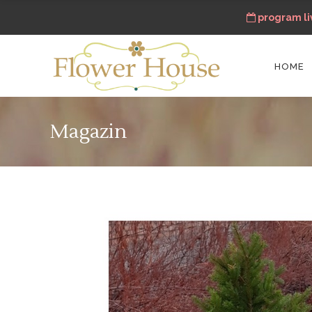
program liv
HOME
Magazin