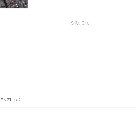
SKU:
C40
ENZII (0)