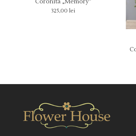
Coronita „memory”
325,00
lei
C