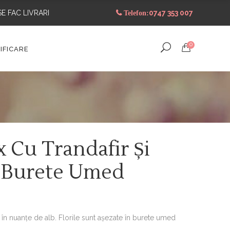
SE FAC LIVRARI
0747 353 007
Telefon:
0
IFICARE
 Cu Trandafir Și
 Burete Umed
, în nuanțe de alb. Florile sunt așezate în burete umed