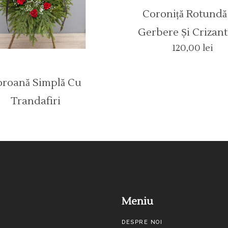
Coroniță Rotundă
Gerbere Și Crizan
120,00
lei
oroană Simplă Cu
Trandafiri
Meniu
DESPRE NOI