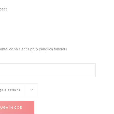
pect!
anțe, ce va fi scris pe o panglicâ funerară
ANĂ
ge o opțiune
UGĂ ÎN COȘ