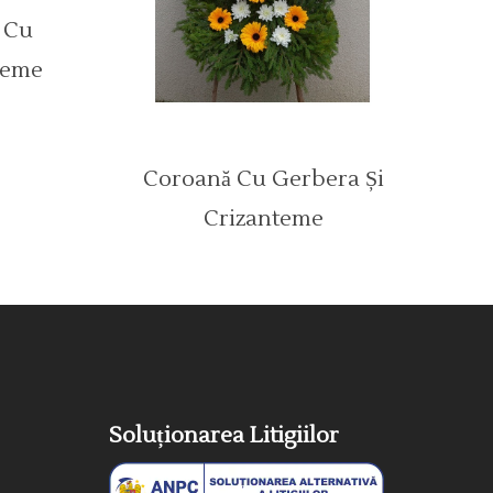
 Cu
teme
Coroană Cu Gerbera Și
Crizanteme
Soluționarea Litigiilor