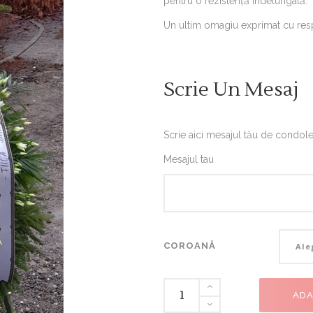
pentru o rezistență îndelungată.
customer
ratings
Un ultim omagiu exprimat cu res
Scrie Un Mesaj
Scrie aici mesajul tău de condole
Mesajul tau
CORO
COROANĂ
Ale
ADA