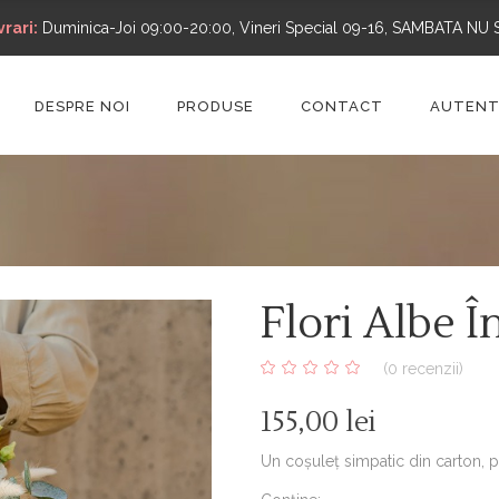
rari:
Duminica-Joi 09:00-20:00, Vineri Special 09-16, SAMBATA NU 
DESPRE NOI
PRODUSE
CONTACT
AUTENT
Flori Albe Î
(
0
recenzii)
0
5
0
out
155,00
lei
of
based
on
Un coșuleț simpatic din carton, pl
customer
ratings