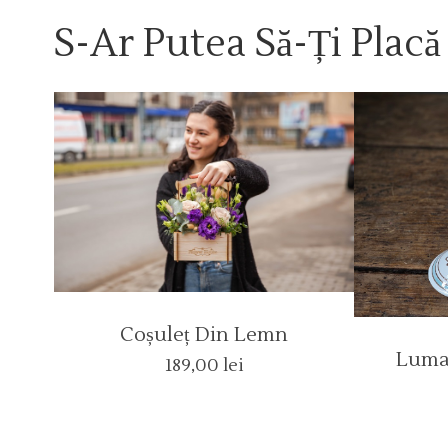
S-Ar Putea Să-Ți Placă
Coșuleț Din Lemn
Luma
189,00
lei