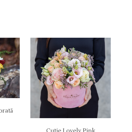
orată
Cutie Lovely Pink