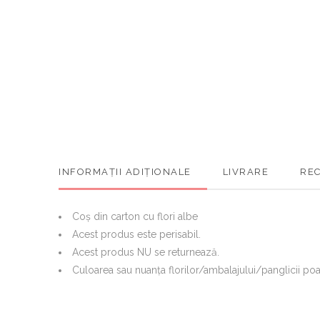
INFORMAȚII ADIȚIONALE
LIVRARE
REC
Coș din carton cu flori albe
Acest produs este perisabil.
Acest produs NU se returnează.
Culoarea sau nuanţa florilor/ambalajului/panglicii poat