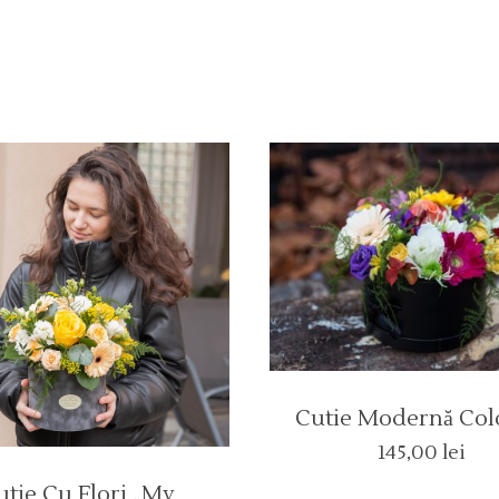
Cutie Modernă Col
145,00
lei
utie Cu Flori „My