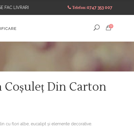
SE FAC LIVRARI
0747 353 007
Telefon:
0
IFICARE
n Coșuleț Din Carton
in cu flori albe, eucalipt și elemente decorative.