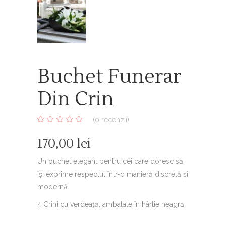
Buchet Funerar
Din Crin
(
0
recenzii)
0
5
0
out
170,00
lei
of
based
on
Un buchet elegant pentru cei care doresc să
customer
ratings
își exprime respectul într-o manieră discretă și
modernă.
4 Crini cu verdeață, ambalate în hârtie neagră.