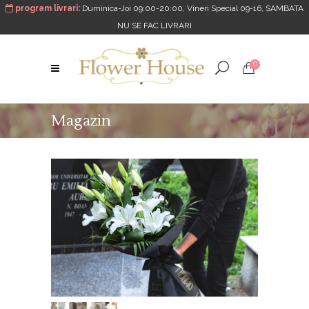
program livrari:
Duminica-Joi 09:00-20:00, Vineri Special 09-16, SAMBATA
NU SE FAC LIVRARI
0
Magazin